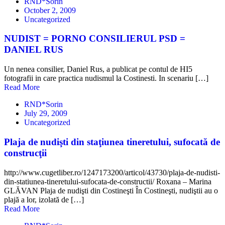
RND*Sorin
October 2, 2009
Uncategorized
NUDIST = PORNO CONSILIERUL PSD =
DANIEL RUS
Un nenea consilier, Daniel Rus, a publicat pe contul de HI5
fotografii in care practica nudismul la Costinesti. In scenariu […]
Read More
RND*Sorin
July 29, 2009
Uncategorized
Plaja de nudişti din staţiunea tineretului, sufocată de
construcţii
http://www.cugetliber.ro/1247173200/articol/43730/plaja-de-nudisti-
din-statiunea-tineretului-sufocata-de-constructii/ Roxana – Marina
GLĂVAN Plaja de nudişti din Costineşti În Costineşti, nudiştii au o
plajă a lor, izolată de […]
Read More