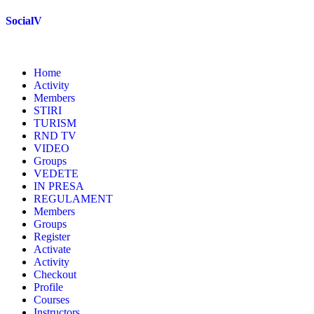
Skip
SocialV
to
content
Home
Activity
Members
STIRI
TURISM
RND TV
VIDEO
Groups
VEDETE
IN PRESA
REGULAMENT
Members
Groups
Register
Activate
Activity
Checkout
Profile
Courses
Instructors