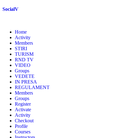
Skip
SocialV
to
content
Home
Activity
Members
STIRI
TURISM
RND TV
VIDEO
Groups
VEDETE
IN PRESA
REGULAMENT
Members
Groups
Register
Activate
Activity
Checkout
Profile
Courses
Instructors