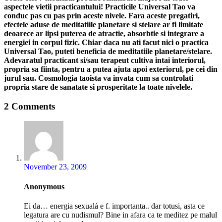
aspectele vietii practicantului! Practicile Universal Tao va
conduc pas cu pas prin aceste nivele. Fara aceste pregatiri,
efectele aduse de meditatiile planetare si stelare ar fi limitate
deoarece ar lipsi puterea de atractie, absorbtie si integrare a
energiei in corpul fizic. Chiar daca nu ati facut nici o practica
Universal Tao, puteti beneficia de meditatiile planetare/stelare.
Adevaratul practicant si/sau terapeut cultiva intai interiorul,
propria sa fiinta, pentru a putea ajuta apoi exteriorul, pe cei din
jurul sau. Cosmologia taoista va invata cum sa controlati
propria stare de sanatate si prosperitate la toate nivelele.
2 Comments
November 23, 2009
Anonymous
Ei da… energia sexualá e f. importanta.. dar totusi, asta ce
legatura are cu nudismul? Bine in afara ca te meditez pe malul