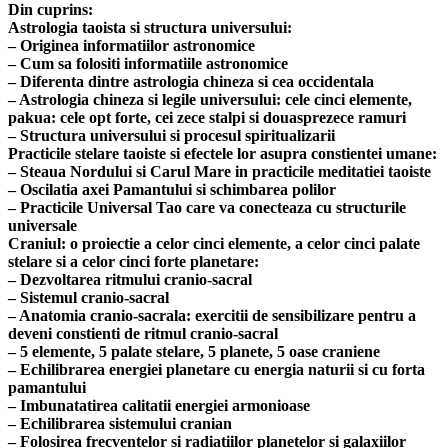
Din cuprins:
Astrologia taoista si structura universului:
– Originea informatiilor astronomice
– Cum sa folositi informatiile astronomice
– Diferenta dintre astrologia chineza si cea occidentala
– Astrologia chineza si legile universului: cele cinci elemente,
pakua: cele opt forte, cei zece stalpi si douasprezece ramuri
– Structura universului si procesul spiritualizarii
Practicile stelare taoiste si efectele lor asupra constientei umane:
– Steaua Nordului si Carul Mare in practicile meditatiei taoiste
– Oscilatia axei Pamantului si schimbarea polilor
– Practicile Universal Tao care va conecteaza cu structurile
universale
Craniul: o proiectie a celor cinci elemente, a celor cinci palate
stelare si a celor cinci forte planetare:
– Dezvoltarea ritmului cranio-sacral
– Sistemul cranio-sacral
– Anatomia cranio-sacrala: exercitii de sensibilizare pentru a
deveni constienti de ritmul cranio-sacral
– 5 elemente, 5 palate stelare, 5 planete, 5 oase craniene
– Echilibrarea energiei planetare cu energia naturii si cu forta
pamantului
– Imbunatatirea calitatii energiei armonioase
– Echilibrarea sistemului cranian
– Folosirea frecventelor si radiatiilor planetelor si galaxiilor