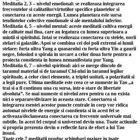
Meditatia 2, 3 – nivelul emotional: se realizeaza integrarea
frecventelor si calitatilor/virtutilor specifice planetelor si
conectarea cu aceste energii. Lumea planetara este sursa
tendintelor colective emotionale si ale mentalului inferior.
Meditatia 4, 5 – nivelul mental: aceste meditatii cultiva energii
de calitate mai fina, care au legatura cu lumea superioara a
mintii si spiritului. Intai se realizeaza conectarea cu stelele, norii
stelari si galaxiile. Apoi se combina cei doi poli extremi ai lumii
stelare: forta ultra Yang a quasarului cu forta ultra Yin a gaurii
negre, folosind o spirala in urcare a celor doua forte pentru a
proiecta constienta in lumea nemanifestata pur Yang.
Meditatia 6, 7 – nivelul spiritual: aici se merge dincolo de
taramul material si de taramul Chi-ului in taramul legilor
spirituale, a celor cinci elemente, a triplei unitati, a polaritatii si
a legii pure. Ultima meditatie este ceea ce se numeste in Tao „a
trai si a fi continuu una cu sursa, intr-o stare de libertate
absoluta”. Se mai numeste si nivelul zero pentru ca nu exista
nici o separare/divizare in aceasta stare. Conectarea si
integrarea esentei acestor puncte centrale in corp vor ridica
automat nivelele de energie si constienta si in acest fel se
activeaza/declanseaza conectarea cu frecvente universale mai
subtile. In acest fel corpul si universul devin una. Toate actiunile
si propria prezenta devin o reflectie fara de efort a lui Tao
insusi.
Toate cele 7 meditatii produc schimbari majore in toate