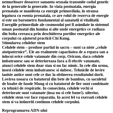
nemuritoare deoarece samanta sexuala transmite codul genetic
de la generatie la generatie. In viata postnatala, energia
prenatala se manifesta ca energie primordiala, in stransa
legatura cu esenta prenatala, ce are rolul de rezerva de energie
si este un barometru fundamental al sanatatii si vitalitatii.
Energiile primordiale ale cosmosului pot fi asimilate in sistemul
uman postnatal din lumina si alte unde energetice ce radiaza
din bolta cereasca prin deschiderea portilor energetice ale
corpului cu ajutorul practicii Chi Kung.
Stimularea celulelor stem
Celulele stem – produse partial in sacru – sunt ca niste „celule
atotputernice”. Ele au realmente capacitatea de a repara sau a
inlocui orice celule vatamate din corp. Oricum, daca celulele
imbatranesc sau se deterioreaza fara a fi efectiv vatamate,
atunci celulele stem doar stau si nu fac nimic. In cele din urma,
insesi celulele stem imbatranesc si slabesc. Tehnicile de lovire
taoiste antice sunt cele ce duc la obtinerea rezultatului dorit.
Lovirea usoara cu batatorul din bete de bambus, cu saculetul
de boabe de fasole Mung si cu batatorul de fier sunt combinate
cu tehnici de respiratie. In consecinta, celulele vechi si
deteriorate sunt vatamate (insa nu si cele bune!). ulterior,
celulele stem vor face reparatia. In acest fel va exersati celulele
stem si va intineriti continuu celulele corpului.
Reprogramarea ADN-ului