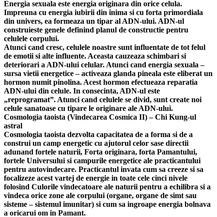
Energia sexuala este energia originara din orice celula.
Impreuna cu energia iubirii din inima si cu forta primordiala
din univers, ea formeaza un tipar al ADN-ului. ADN-ul
construieste genele definind planul de constructie pentru
celulele corpului.
Atunci cand cresc, celulele noastre sunt influentate de tot felul
de emotii si alte influente. Aceasta cauzeaza schimbari si
deteriorari a ADN-ului celular. Atunci cand energia sexuala –
sursa vietii energetice – activeaza glanda pineala este eliberat un
hormon numit pinolina. Acest hormon efectueaza reparatia
ADN-ului din celule. In consecinta, ADN-ul este
„reprogramat”. Atunci cand celulele se divid, sunt create noi
celule sanatoase cu tipare le originare ale ADN-ului.
Cosmologia taoista (Vindecarea Cosmica II) – Chi Kung-ul
astral
Cosmologia taoista dezvolta capacitatea de a forma si de a
construi un camp energetic cu ajutorul celor sase directii
adunand fortele naturii, Forta originara, forta Pamantului,
fortele Universului si campurile energetice ale practicantului
pentru autovindecare. Practicantul invata cum sa creeze si sa
focalizeze acest vartej de energie in toate cele cinci nivele
folosind Culorile vindecatoare ale naturii pentru a echilibra si a
vindeca orice zone ale corpului (organe, organe de simt sau
sisteme – sistemul imunitar) si cum sa ingroape energia bolnava
a oricarui om in Pamant.