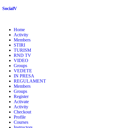
Skip
SocialV
to
content
Home
Activity
Members
STIRI
TURISM
RND TV
VIDEO
Groups
VEDETE
IN PRESA
REGULAMENT
Members
Groups
Register
Activate
Activity
Checkout
Profile
Courses
Instructors