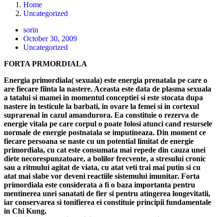
Home
Uncategorized
sorin
October 30, 2009
Uncategorized
FORTA PRMORDIALA
Energia primordiala( sexuala) este energia prenatala pe care o
are fiecare fiinta la nastere. Aceasta este data de plasma sexuala
a tatalui si mamei in momentul conceptiei si este stocata dupa
nastere in testicule la barbati, in ovare la femei si in cortexul
suprarenal in cazul amandurora. Ea constituie o rezerva de
energie vitala pe care corpul o poate folosi atunci cand resursele
normale de energie postnatala se imputineaza. Din moment ce
fiecare persoana se naste cu un potential limitat de energie
primordiala, cu cat este consumata mai repede din cauza unei
diete necorespunzatoare, a bolilor frecvente, a stresului cronic
sau a ritmului agitat de viata, cu atat veti trai mai putin si cu
atat mai slabe vor deveni reactiile sistemului imunitar. Forta
primordiala este considerata a fi o baza importanta pentru
mentinerea unei sanatati de fier si pentru atingerea longevitatii,
iar conservarea si tonifierea ei constituie principii fundamentale
in Chi Kung.