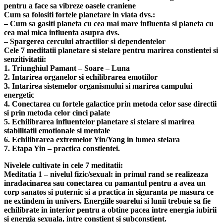
pentru a face sa vibreze oasele craniene
Cum sa folositi fortele planetare in viata dvs.:
– Cum sa gasiti planeta cu cea mai mare influenta si planeta cu
cea mai mica influenta asupra dvs.
– Spargerea cercului atractiilor si dependentelor
Cele 7 meditatii planetare si stelare pentru marirea constientei si
senzitivitatii:
1. Triunghiul Pamant – Soare – Luna
2. Intarirea organelor si echilibrarea emotiilor
3. Intarirea sistemelor organismului si marirea campului
energetic
4. Conectarea cu fortele galactice prin metoda celor sase directii
si prin metoda celor cinci palate
5. Echilibrarea influentelor planetare si stelare si marirea
stabilitatii emotionale si mentale
6. Echilibrarea extremelor Yin/Yang in lumea stelara
7. Etapa Yin – practica constientei.
Nivelele cultivate in cele 7 meditatii:
Meditatia 1 – nivelul fizic/sexual: in primul rand se realizeaza
inradacinarea sau conectarea cu pamantul pentru a avea un
corp sanatos si puternic si a practica in siguranta pe masura ce
ne extindem in univers. Energiile soarelui si lunii trebuie sa fie
echilibrate in interior pentru a obtine pacea intre energia iubirii
si energia sexuala, intre constient si subconstient.