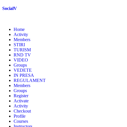
Skip
SocialV
to
content
Home
Activity
Members
STIRI
TURISM
RND TV
VIDEO
Groups
VEDETE
IN PRESA
REGULAMENT
Members
Groups
Register
Activate
Activity
Checkout
Profile
Courses
Instructors